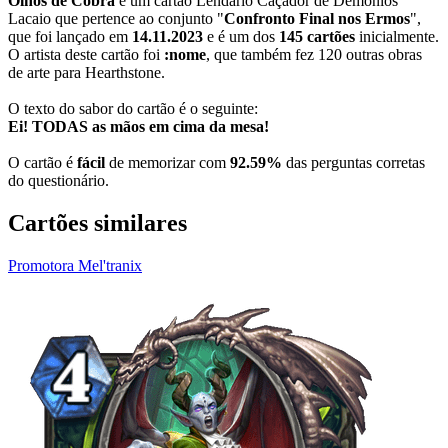
Olhos de Cobra
é um cartão Lendário Caçador de Demônios
Lacaio que pertence ao conjunto "
Confronto Final nos Ermos
",
que foi lançado em
14.11.2023
e é um dos
145 cartões
inicialmente.
O artista deste cartão foi
:nome
, que também fez 120 outras obras
de arte para Hearthstone.
O texto do sabor do cartão é o seguinte:
Ei! TODAS as mãos em cima da mesa!
O cartão é
fácil
de memorizar com
92.59%
das perguntas corretas
do questionário.
Cartões similares
Promotora Mel'tranix