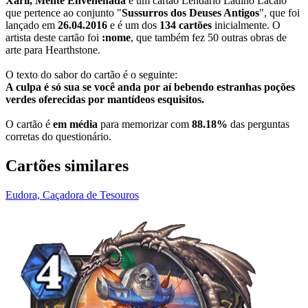
Xaril, Mente Envenenada
é um cartão Lendário Ladino Lacaio
que pertence ao conjunto "
Sussurros dos Deuses Antigos
", que foi
lançado em
26.04.2016
e é um dos
134 cartões
inicialmente. O
artista deste cartão foi
:nome
, que também fez 50 outras obras de
arte para Hearthstone.
O texto do sabor do cartão é o seguinte:
A culpa é só sua se você anda por aí bebendo estranhas poções
verdes oferecidas por mantídeos esquisitos.
O cartão é
em média
para memorizar com
88.18%
das perguntas
corretas do questionário.
Cartões similares
Eudora, Caçadora de Tesouros