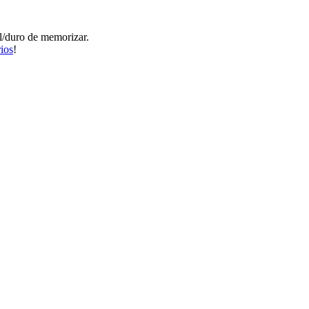
il/duro de memorizar.
ios
!