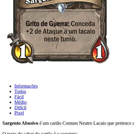
Informações
Todos
Fácil
Médio
Difícil
Pixel
Sargento Abusivo
é um cartão Comum Neutro Lacaio que pertence a
O texto do sabor do cartão é o seguinte: